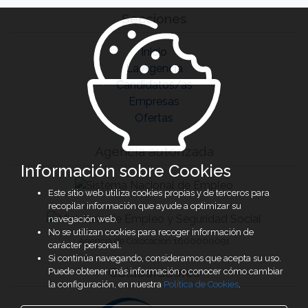
Secciones
Inicio
La Agencia
Candidatos/as
Empresas
Ofertas
Agencia autorizada
Información sobre Cookies
Este sitio web utiliza cookies propias y de terceros para
recopilar información que ayude a optimizar su
navegación web.
No se utilizan cookies para recoger información de
Agencia de Colocación 1600000091
carácter personal.
Si continúa navegando, consideramos que acepta su uso.
Colaboradores
Puede obtener más información o conocer cómo cambiar
la configuración, en nuestra
Política de Cookies
.