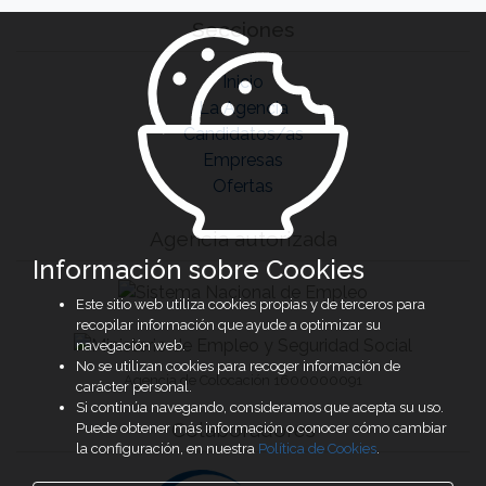
Secciones
Inicio
La Agencia
Candidatos/as
Empresas
Ofertas
Agencia autorizada
Información sobre Cookies
Este sitio web utiliza cookies propias y de terceros para
recopilar información que ayude a optimizar su
navegación web.
No se utilizan cookies para recoger información de
Agencia de Colocación 1600000091
carácter personal.
Si continúa navegando, consideramos que acepta su uso.
Colaboradores
Puede obtener más información o conocer cómo cambiar
la configuración, en nuestra
Política de Cookies
.