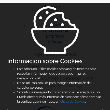
Secciones
Inicio
La Agencia
Candidatos/as
Empresas
Ofertas
Agencia autorizada
Información sobre Cookies
Este sitio web utiliza cookies propias y de terceros para
recopilar información que ayude a optimizar su
navegación web.
No se utilizan cookies para recoger información de
Agencia de Colocación 1600000091
carácter personal.
Si continúa navegando, consideramos que acepta su uso.
Colaboradores
Puede obtener más información o conocer cómo cambiar
la configuración, en nuestra
Política de Cookies
.