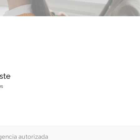
ste
es
gencia autorizada