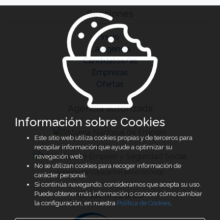
Secciones
Inicio
La Agencia
Candidatos/as
Empresas
Ofertas
Agencia autorizada
Información sobre Cookies
Este sitio web utiliza cookies propias y de terceros para
recopilar información que ayude a optimizar su
navegación web.
No se utilizan cookies para recoger información de
Agencia de Colocación 1600000091
carácter personal.
Si continúa navegando, consideramos que acepta su uso.
Colaboradores
Puede obtener más información o conocer cómo cambiar
la configuración, en nuestra
Política de Cookies
.