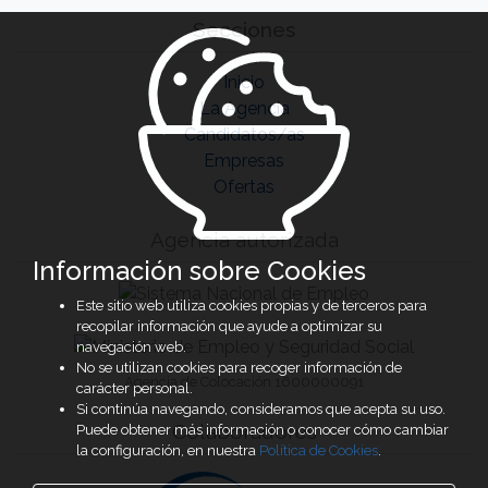
Secciones
Inicio
La Agencia
Candidatos/as
Empresas
Ofertas
Agencia autorizada
Información sobre Cookies
Este sitio web utiliza cookies propias y de terceros para
recopilar información que ayude a optimizar su
navegación web.
No se utilizan cookies para recoger información de
Agencia de Colocación 1600000091
carácter personal.
Si continúa navegando, consideramos que acepta su uso.
Colaboradores
Puede obtener más información o conocer cómo cambiar
la configuración, en nuestra
Política de Cookies
.