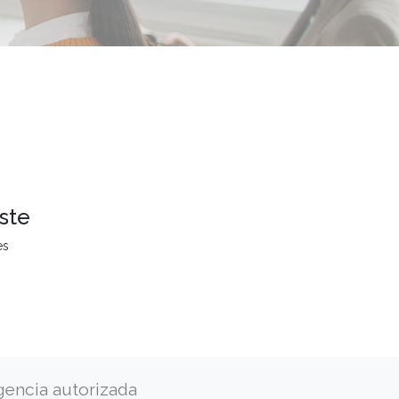
ste
es
gencia autorizada