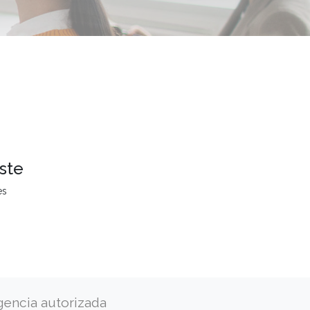
ste
es
gencia autorizada