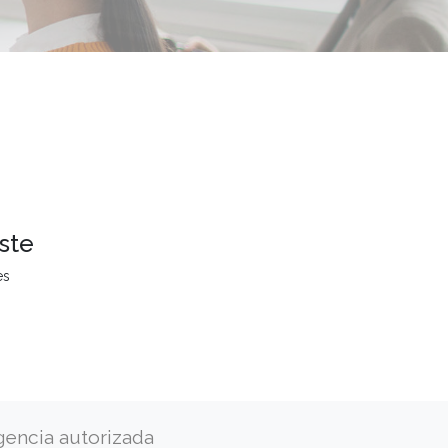
ste
es
gencia autorizada