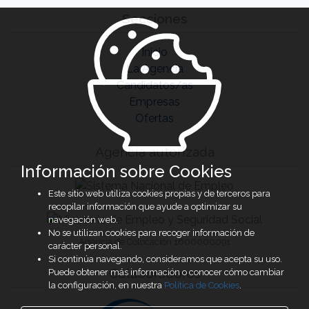
Secciones
Inicio
La Agencia
Candidatos/as
Empresas
Ofertas
Agencia autorizada
Información sobre Cookies
Este sitio web utiliza cookies propias y de terceros para
recopilar información que ayude a optimizar su
navegación web.
No se utilizan cookies para recoger información de
Agencia de Colocación 1600000091
carácter personal.
Si continúa navegando, consideramos que acepta su uso.
Colaboradores
Puede obtener más información o conocer cómo cambiar
la configuración, en nuestra
Política de Cookies
.