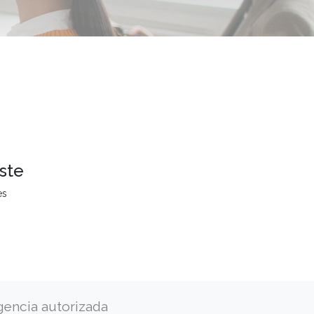
ste
es
gencia autorizada