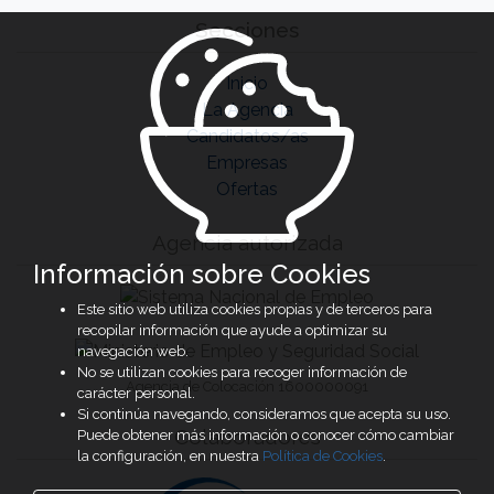
Secciones
Inicio
La Agencia
Candidatos/as
Empresas
Ofertas
Agencia autorizada
Información sobre Cookies
Este sitio web utiliza cookies propias y de terceros para
recopilar información que ayude a optimizar su
navegación web.
No se utilizan cookies para recoger información de
Agencia de Colocación 1600000091
carácter personal.
Si continúa navegando, consideramos que acepta su uso.
Colaboradores
Puede obtener más información o conocer cómo cambiar
la configuración, en nuestra
Política de Cookies
.