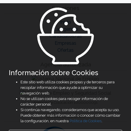
Secciones
Inicio
La Agencia
Candidatos/as
Empresas
Ofertas
Agencia autorizada
Información sobre Cookies
Este sitio web utiliza cookies propias y de terceros para
recopilar información que ayude a optimizar su
navegación web.
No se utilizan cookies para recoger información de
Agencia de Colocación 1600000091
carácter personal.
Si continúa navegando, consideramos que acepta su uso.
Colaboradores
Puede obtener más información o conocer cómo cambiar
la configuración, en nuestra
Política de Cookies
.