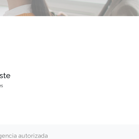
ste
es
gencia autorizada