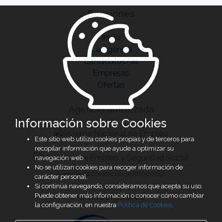
Secciones
Inicio
La Agencia
Candidatos/as
Empresas
Ofertas
Agencia autorizada
Información sobre Cookies
Este sitio web utiliza cookies propias y de terceros para
recopilar información que ayude a optimizar su
navegación web.
No se utilizan cookies para recoger información de
Agencia de Colocación 1600000091
carácter personal.
Si continúa navegando, consideramos que acepta su uso.
Colaboradores
Puede obtener más información o conocer cómo cambiar
la configuración, en nuestra
Política de Cookies
.