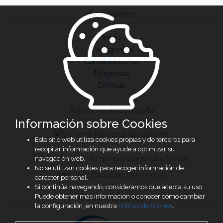
Secciones
Inicio
La Agencia
Candidatos/as
Empresas
Ofertas
Agencia autorizada
Información sobre Cookies
Este sitio web utiliza cookies propias y de terceros para
recopilar información que ayude a optimizar su
navegación web.
No se utilizan cookies para recoger información de
Agencia de Colocación 1600000091
carácter personal.
Si continúa navegando, consideramos que acepta su uso.
Colaboradores
Puede obtener más información o conocer cómo cambiar
la configuración, en nuestra
Política de Cookies
.