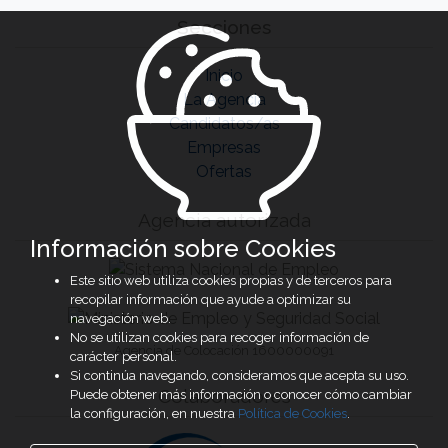
Secciones
Inicio
La Agencia
Candidatos/as
Empresas
Ofertas
Agencia autorizada
Información sobre Cookies
Este sitio web utiliza cookies propias y de terceros para
recopilar información que ayude a optimizar su
navegación web.
No se utilizan cookies para recoger información de
Agencia de Colocación 1600000091
carácter personal.
Si continúa navegando, consideramos que acepta su uso.
Colaboradores
Puede obtener más información o conocer cómo cambiar
la configuración, en nuestra
Política de Cookies
.