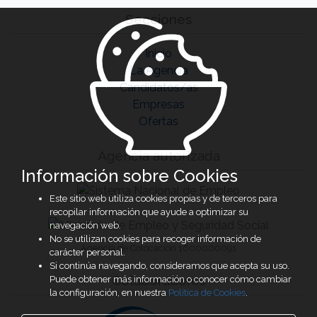
Secciones
Inicio
La Agencia
Candidatos/as
Empresas
Ofertas
Agencia autorizada
Información sobre Cookies
Este sitio web utiliza cookies propias y de terceros para
recopilar información que ayude a optimizar su
navegación web.
No se utilizan cookies para recoger información de
Agencia de Colocación 1600000091
carácter personal.
Si continúa navegando, consideramos que acepta su uso.
Colaboradores
Puede obtener más información o conocer cómo cambiar
la configuración, en nuestra
Política de Cookies
.