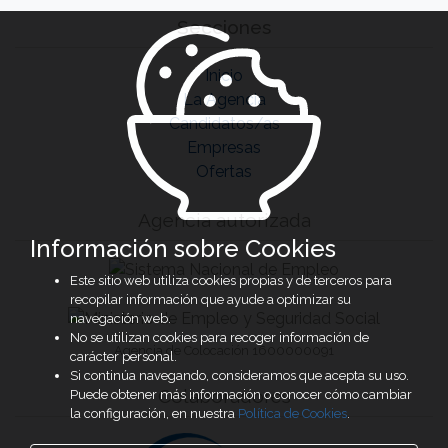
Secciones
Inicio
La Agencia
Candidatos/as
Empresas
Ofertas
Agencia autorizada
Información sobre Cookies
Este sitio web utiliza cookies propias y de terceros para
recopilar información que ayude a optimizar su
navegación web.
No se utilizan cookies para recoger información de
Agencia de Colocación 1600000091
carácter personal.
Si continúa navegando, consideramos que acepta su uso.
Colaboradores
Puede obtener más información o conocer cómo cambiar
la configuración, en nuestra
Política de Cookies
.