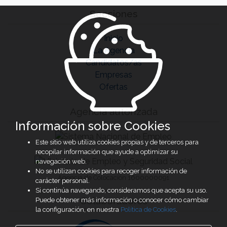
Secciones
Inicio
La Agencia
Candidatos/as
Empresas
Ofertas
Agencia autorizada
Información sobre Cookies
Este sitio web utiliza cookies propias y de terceros para
recopilar información que ayude a optimizar su
navegación web.
No se utilizan cookies para recoger información de
Agencia de Colocación 1600000091
carácter personal.
Si continúa navegando, consideramos que acepta su uso.
Colaboradores
Puede obtener más información o conocer cómo cambiar
la configuración, en nuestra
Política de Cookies
.