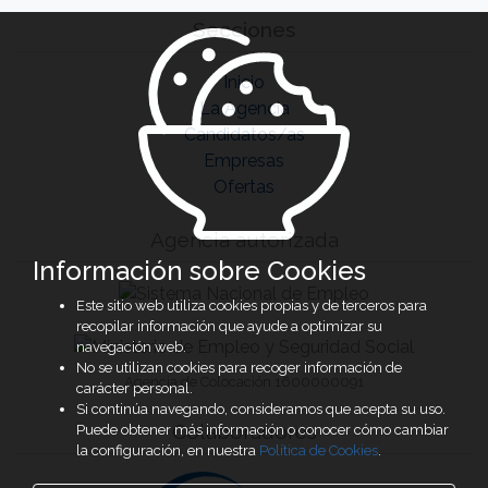
Secciones
Inicio
La Agencia
Candidatos/as
Empresas
Ofertas
Agencia autorizada
Información sobre Cookies
Este sitio web utiliza cookies propias y de terceros para
recopilar información que ayude a optimizar su
navegación web.
No se utilizan cookies para recoger información de
Agencia de Colocación 1600000091
carácter personal.
Si continúa navegando, consideramos que acepta su uso.
Colaboradores
Puede obtener más información o conocer cómo cambiar
la configuración, en nuestra
Política de Cookies
.