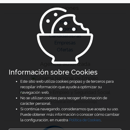
Secciones
Inicio
La Agencia
Candidatos/as
Empresas
Ofertas
Agencia autorizada
Información sobre Cookies
Este sitio web utiliza cookies propias y de terceros para
recopilar información que ayude a optimizar su
navegación web.
No se utilizan cookies para recoger información de
Agencia de Colocación 1600000091
carácter personal.
Si continúa navegando, consideramos que acepta su uso.
Colaboradores
Puede obtener más información o conocer cómo cambiar
la configuración, en nuestra
Política de Cookies
.