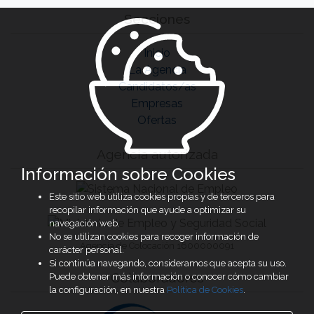
Secciones
Inicio
La Agencia
Candidatos/as
Empresas
Ofertas
Agencia autorizada
Información sobre Cookies
Este sitio web utiliza cookies propias y de terceros para
recopilar información que ayude a optimizar su
navegación web.
No se utilizan cookies para recoger información de
Agencia de Colocación 1600000091
carácter personal.
Si continúa navegando, consideramos que acepta su uso.
Colaboradores
Puede obtener más información o conocer cómo cambiar
la configuración, en nuestra
Política de Cookies
.