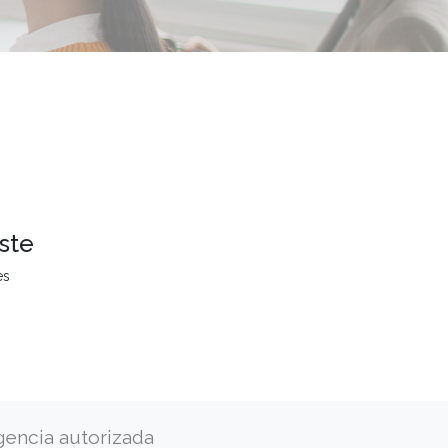
ste
es
gencia autorizada