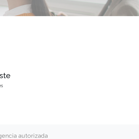
ste
es
gencia autorizada