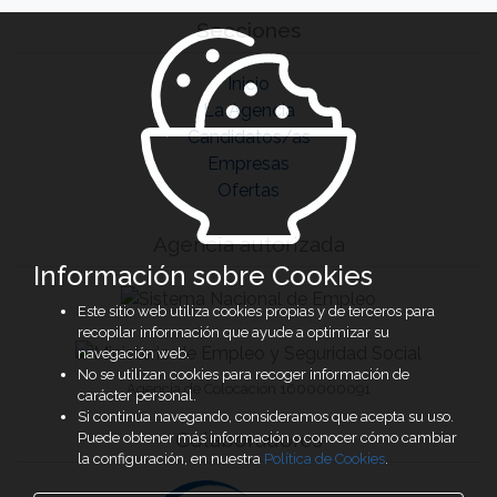
Secciones
Inicio
La Agencia
Candidatos/as
Empresas
Ofertas
Agencia autorizada
Información sobre Cookies
Este sitio web utiliza cookies propias y de terceros para
recopilar información que ayude a optimizar su
navegación web.
No se utilizan cookies para recoger información de
Agencia de Colocación 1600000091
carácter personal.
Si continúa navegando, consideramos que acepta su uso.
Colaboradores
Puede obtener más información o conocer cómo cambiar
la configuración, en nuestra
Política de Cookies
.