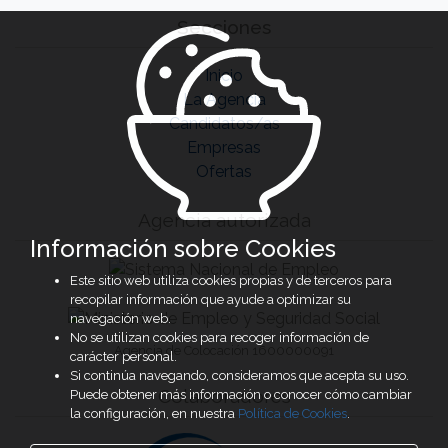
Secciones
Inicio
La Agencia
Candidatos/as
Empresas
Ofertas
Agencia autorizada
Información sobre Cookies
Este sitio web utiliza cookies propias y de terceros para
recopilar información que ayude a optimizar su
navegación web.
No se utilizan cookies para recoger información de
Agencia de Colocación 1600000091
carácter personal.
Si continúa navegando, consideramos que acepta su uso.
Colaboradores
Puede obtener más información o conocer cómo cambiar
la configuración, en nuestra
Política de Cookies
.