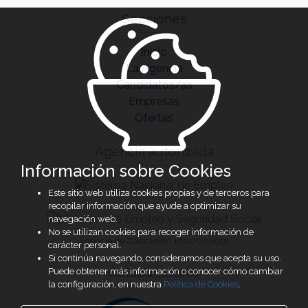
Secciones
Inicio
La Agencia
Candidatos/as
Empresas
Ofertas
Agencia autorizada
Información sobre Cookies
Este sitio web utiliza cookies propias y de terceros para
recopilar información que ayude a optimizar su
navegación web.
No se utilizan cookies para recoger información de
Agencia de Colocación 1600000091
carácter personal.
Si continúa navegando, consideramos que acepta su uso.
Colaboradores
Puede obtener más información o conocer cómo cambiar
la configuración, en nuestra
Política de Cookies
.