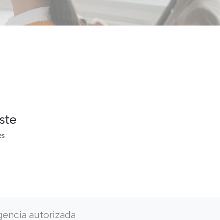
ste
es
gencia autorizada