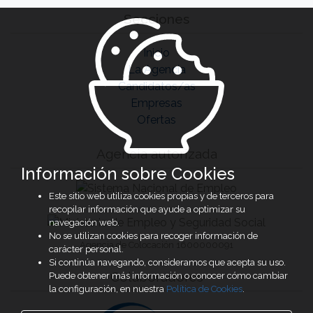
Secciones
Inicio
La Agencia
Candidatos/as
Empresas
Ofertas
Agencia autorizada
Información sobre Cookies
Este sitio web utiliza cookies propias y de terceros para
recopilar información que ayude a optimizar su
navegación web.
No se utilizan cookies para recoger información de
Agencia de Colocación 1600000091
carácter personal.
Si continúa navegando, consideramos que acepta su uso.
Colaboradores
Puede obtener más información o conocer cómo cambiar
la configuración, en nuestra
Política de Cookies
.