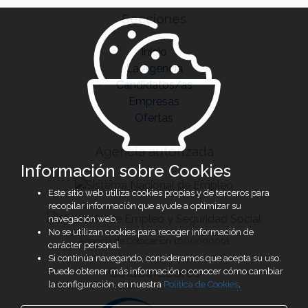
Secciones
Inicio
La Agencia
Candidatos/as
Empresas
Ofertas
Agencia autorizada
Información sobre Cookies
Este sitio web utiliza cookies propias y de terceros para
recopilar información que ayude a optimizar su
navegación web.
No se utilizan cookies para recoger información de
Agencia de Colocación 1600000091
carácter personal.
Si continúa navegando, consideramos que acepta su uso.
Colaboradores
Puede obtener más información o conocer cómo cambiar
la configuración, en nuestra
Política de Cookies
.