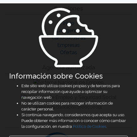
Secciones
Inicio
La Agencia
Candidatos/as
Empresas
Ofertas
Agencia autorizada
Información sobre Cookies
Este sitio web utiliza cookies propias y de terceros para
recopilar información que ayude a optimizar su
navegación web.
No se utilizan cookies para recoger información de
Agencia de Colocación 1600000091
carácter personal.
Si continúa navegando, consideramos que acepta su uso.
Colaboradores
Puede obtener más información o conocer cómo cambiar
la configuración, en nuestra
Política de Cookies
.