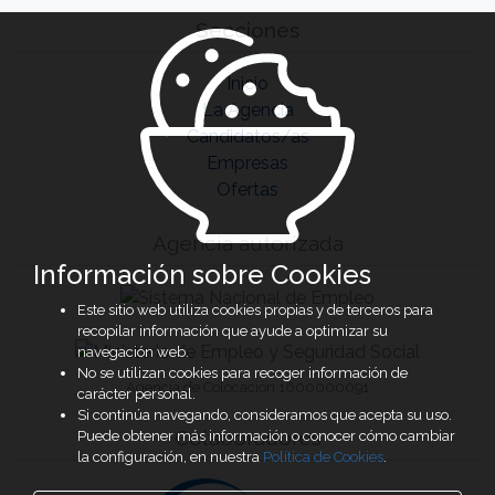
Secciones
Inicio
La Agencia
Candidatos/as
Empresas
Ofertas
Agencia autorizada
Información sobre Cookies
Este sitio web utiliza cookies propias y de terceros para
recopilar información que ayude a optimizar su
navegación web.
No se utilizan cookies para recoger información de
Agencia de Colocación 1600000091
carácter personal.
Si continúa navegando, consideramos que acepta su uso.
Colaboradores
Puede obtener más información o conocer cómo cambiar
la configuración, en nuestra
Política de Cookies
.