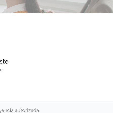
ste
es
gencia autorizada