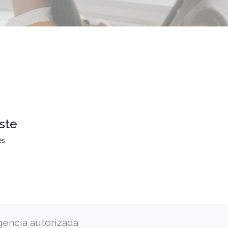
ste
es
gencia autorizada