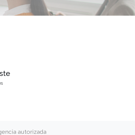
ste
es
gencia autorizada