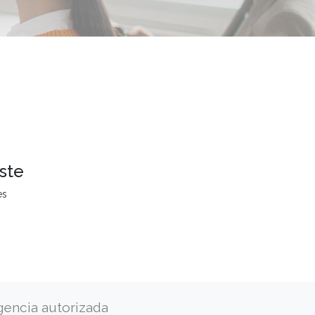
ste
es
gencia autorizada