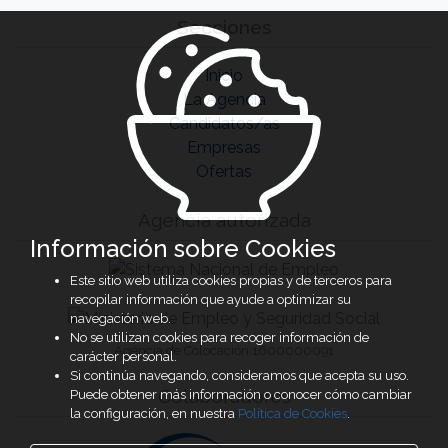
Secciones
Inicio
La Agencia
Candidatos/as
Empresas
Ofertas
Agencia autorizada
Información sobre Cookies
Este sitio web utiliza cookies propias y de terceros para
recopilar información que ayude a optimizar su
navegación web.
No se utilizan cookies para recoger información de
Agencia de Colocación 1600000091
carácter personal.
Si continúa navegando, consideramos que acepta su uso.
Colaboradores
Puede obtener más información o conocer cómo cambiar
la configuración, en nuestra
Política de Cookies
.