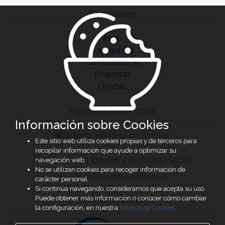
Secciones
Inicio
La Agencia
Candidatos/as
Empresas
Ofertas
Agencia autorizada
Información sobre Cookies
Este sitio web utiliza cookies propias y de terceros para
recopilar información que ayude a optimizar su
navegación web.
No se utilizan cookies para recoger información de
Agencia de Colocación 1600000091
carácter personal.
Si continúa navegando, consideramos que acepta su uso.
Colaboradores
Puede obtener más información o conocer cómo cambiar
la configuración, en nuestra
Política de Cookies
.