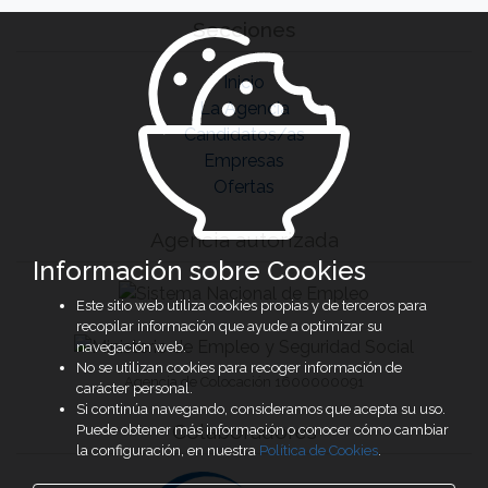
Secciones
Inicio
La Agencia
Candidatos/as
Empresas
Ofertas
Agencia autorizada
Información sobre Cookies
Este sitio web utiliza cookies propias y de terceros para
recopilar información que ayude a optimizar su
navegación web.
No se utilizan cookies para recoger información de
Agencia de Colocación 1600000091
carácter personal.
Si continúa navegando, consideramos que acepta su uso.
Colaboradores
Puede obtener más información o conocer cómo cambiar
la configuración, en nuestra
Política de Cookies
.