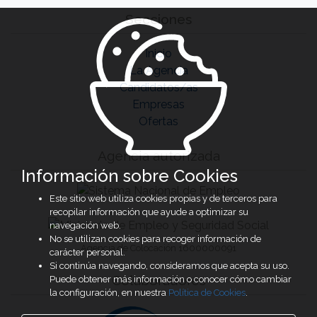
Secciones
Inicio
La Agencia
Candidatos/as
Empresas
Ofertas
Agencia autorizada
Información sobre Cookies
Este sitio web utiliza cookies propias y de terceros para
recopilar información que ayude a optimizar su
navegación web.
No se utilizan cookies para recoger información de
Agencia de Colocación 1600000091
carácter personal.
Si continúa navegando, consideramos que acepta su uso.
Colaboradores
Puede obtener más información o conocer cómo cambiar
la configuración, en nuestra
Política de Cookies
.