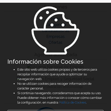
Secciones
Inicio
La Agencia
Candidatos/as
Empresas
Ofertas
Agencia autorizada
Información sobre Cookies
Este sitio web utiliza cookies propias y de terceros para
recopilar información que ayude a optimizar su
navegación web.
No se utilizan cookies para recoger información de
Agencia de Colocación 1600000091
carácter personal.
Si continúa navegando, consideramos que acepta su uso.
Colaboradores
Puede obtener más información o conocer cómo cambiar
la configuración, en nuestra
Política de Cookies
.