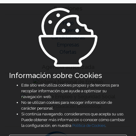
Secciones
Inicio
La Agencia
Candidatos/as
Empresas
Ofertas
Agencia autorizada
Información sobre Cookies
Este sitio web utiliza cookies propias y de terceros para
recopilar información que ayude a optimizar su
navegación web.
No se utilizan cookies para recoger información de
Agencia de Colocación 1600000091
carácter personal.
Si continúa navegando, consideramos que acepta su uso.
Colaboradores
Puede obtener más información o conocer cómo cambiar
la configuración, en nuestra
Política de Cookies
.