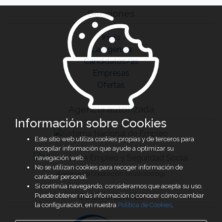
Secciones
Inicio
La Agencia
Candidatos/as
Empresas
Ofertas
Agencia autorizada
Información sobre Cookies
Este sitio web utiliza cookies propias y de terceros para
recopilar información que ayude a optimizar su
navegación web.
No se utilizan cookies para recoger información de
Agencia de Colocación 1600000091
carácter personal.
Si continúa navegando, consideramos que acepta su uso.
Colaboradores
Puede obtener más información o conocer cómo cambiar
la configuración, en nuestra
Política de Cookies
.