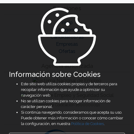
Secciones
Inicio
La Agencia
Candidatos/as
Empresas
Ofertas
Agencia autorizada
Información sobre Cookies
Este sitio web utiliza cookies propias y de terceros para
recopilar información que ayude a optimizar su
navegación web.
No se utilizan cookies para recoger información de
Agencia de Colocación 1600000091
carácter personal.
Si continúa navegando, consideramos que acepta su uso.
Colaboradores
Puede obtener más información o conocer cómo cambiar
la configuración, en nuestra
Política de Cookies
.