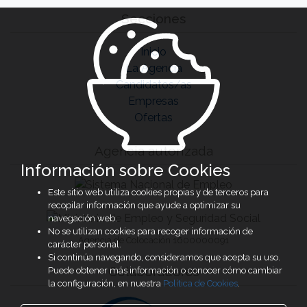
Secciones
Inicio
La Agencia
Candidatos/as
Empresas
Ofertas
Agencia autorizada
Información sobre Cookies
Este sitio web utiliza cookies propias y de terceros para
recopilar información que ayude a optimizar su
navegación web.
No se utilizan cookies para recoger información de
Agencia de Colocación 1600000091
carácter personal.
Si continúa navegando, consideramos que acepta su uso.
Colaboradores
Puede obtener más información o conocer cómo cambiar
la configuración, en nuestra
Política de Cookies
.