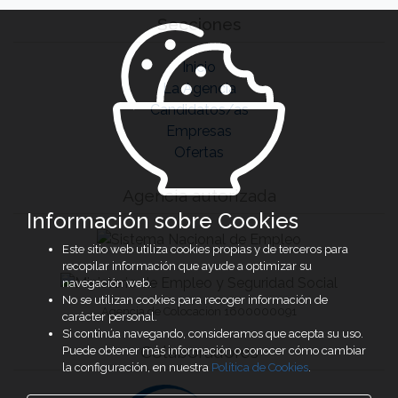
Secciones
Inicio
La Agencia
Candidatos/as
Empresas
Ofertas
Agencia autorizada
Información sobre Cookies
Este sitio web utiliza cookies propias y de terceros para
recopilar información que ayude a optimizar su
navegación web.
No se utilizan cookies para recoger información de
Agencia de Colocación 1600000091
carácter personal.
Si continúa navegando, consideramos que acepta su uso.
Colaboradores
Puede obtener más información o conocer cómo cambiar
la configuración, en nuestra
Política de Cookies
.