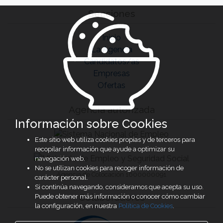
Secciones
Inicio
La Agencia
Candidatos/as
Empresas
Ofertas
Agencia autorizada
Información sobre Cookies
Este sitio web utiliza cookies propias y de terceros para
recopilar información que ayude a optimizar su
navegación web.
No se utilizan cookies para recoger información de
Agencia de Colocación 1600000091
carácter personal.
Si continúa navegando, consideramos que acepta su uso.
Colaboradores
Puede obtener más información o conocer cómo cambiar
la configuración, en nuestra
Política de Cookies
.