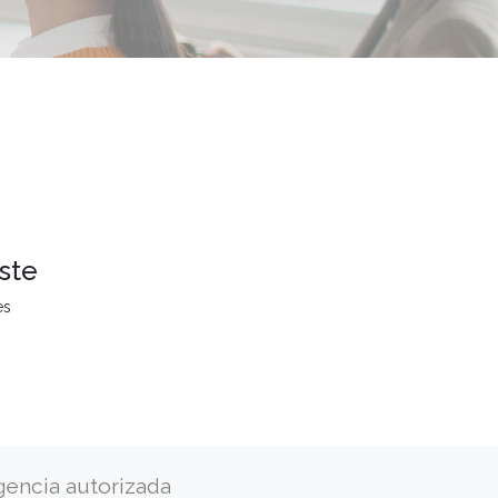
ste
es
gencia autorizada