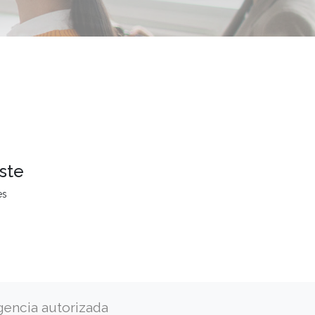
ste
es
gencia autorizada